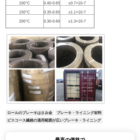
100°C
0.40-0.65
≤0.7×10-7
地
150°C
0.35-0.65
≤1.1×10-7
200°C
0.30-0.60
≤1.3×10-7
図
PRIVACY
POLICY
ロールのブレーキはさみ金
ブレーキ・ライニング材料
ビスコース繊維の適用範囲が広いブレーキ・ライニング
最高の価格で