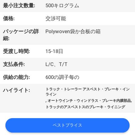
達
最小注文数量:
500キログラム
に
価格:
交渉可能
つ
パッケージの詳
Polywoven袋か合板の箱
い
細:
て
受渡し時間:
15-18日
支払条件:
L/C、T/T
工
供給の能力:
600の調子每の
場
ハイライト:
トラック・トレーラー アスベスト・ブレーキ・イン
旅
ライン
,
,
オートウインチ・ウィンドラス・ブレーキ内膜部品
行
トラックのアスベストスのブレーキ・ライニング
品
ベストプライス