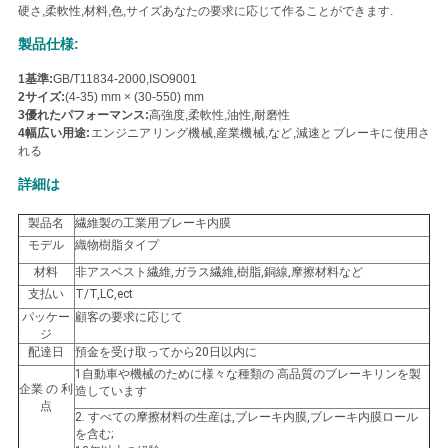
硬さ,柔軟性,材料,色,サイズ
あなたの要求に応じて作ることができます
.
い
製品仕様:
1基準:
GB/T11834-2000,ISO9001
引
2サイズ:
(4-35) mm × (30-550) mm
3優れたパフォーマンス:
高強度,柔軟性,油性,耐磨性
4幅広い用途:
エンジニアリング機械,産業機械,など,減速とブレーキに使用さ
用
れる
を
詳細は
要
製品名
繊維製の工業用ブレーキ内膜
モデル
織物樹脂タイプ
求
材料
非アスベスト繊維,ガラス繊維,樹脂,銅線,摩擦材料など
し
支払い
T/T,LC,ect
パッケー
顧客の要求に応じて
な
ジ
配達日
預金を受け取ってから20日以内に
さ
1自動車や機械のために様々な種類の 高品質のブレーキリンを製
企業 の 利
造しています
点
い
2. すべての摩擦材料の生産は,ブレーキ内膜,ブレーキ内膜ロール
を含む;