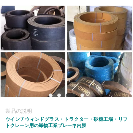
質
管
理
私
達
に
連
絡
し
製品の説明
な
ウインチウィンドグラス・トラクター・砂糖工場・リフ
トクレーン用の織物工業ブレーキ内膜
さ