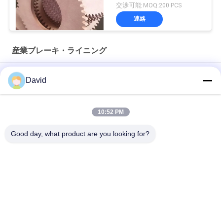
の摩擦ライニングを
交渉可能 MOQ:200 PCS
連絡
産業ブレーキ・ライニング
厚さ3mmのアスベストスの自由な摩擦材料
David
力出版物機械オイル抵抗の産業ブレーキ・ライニング
10:52 PM
ウインドラスのトラクターのための適用範囲が広い産業摩擦材
料はクレーン起重機を持ち上げる
Good day, what product are you looking for?
人気カテゴリ
すべて
ブレーキ・ライニン
ブレーキ ロール ラ
グ ロール
イニング
編まれたブレーキ・
ブレーキ ブロック材
ライニング ロール
料