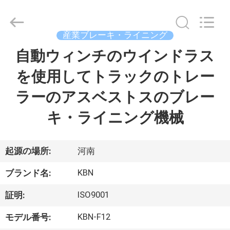
supplier.
Copyright
©
2018
産業ブレーキ・ライニング
-
2025
Zhengzhou
自動ウィンチのウインドラス
家
Kebona
Industry
Co.,
を使用してトラックのトレー
Ltd.
All
プ
Rights
ラーのアスベストスのブレー
Reserved.
ロ
キ・ライニング機械
ダ
ク
起源の場所:
河南
ト
KBN
ブランド名:
ISO9001
証明:
私
KBN-F12
モデル番号: