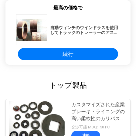
最高の価格で
自動ウィンチのウインドラスを使用
してトラックのトレーラーのアスベ
ストスのブレーキ・ライニング機械
続行
トップ製品
カスタマイズされた産業
ブレーキ・ライニングの
高い柔軟性のカリパス
ブレーキ ブロック
交渉可能 MOQ:150 PC
連絡