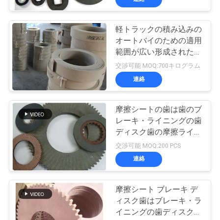
軽トラックの積み込みの
オートバイのための適用
範囲が広い形成された産
業ブレーキ・ライニング
交渉可能 MOQ:700キログラム
連絡
摩擦シートの歯は歯のブ
レーキ・ライニングの歯
ディスク歯の摩擦ライニ
ングを広げる
交渉可能 MOQ:200 PCS
連絡
摩擦シート ブレーキ デ
ィスク歯はブレーキ・ラ
イニングの歯ディスク歯