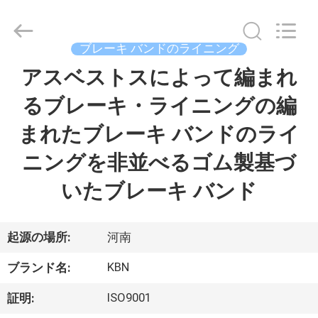
supplier.
Copyright
©
2018
ブレーキ バンドのライニング
-
2025
Zhengzhou
アスベストスによって編まれ
家
Kebona
Industry
Co.,
るブレーキ・ライニングの編
Ltd.
All
プ
Rights
まれたブレーキ バンドのライ
Reserved.
ロ
ニングを非並べるゴム製基づ
ダ
いたブレーキ バンド
ク
ト
起源の場所:
河南
KBN
ブランド名:
私
ISO9001
証明: