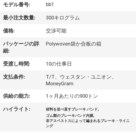
達
bb1
モデル番号:
に
最小注文数量:
300キログラム
つ
価格:
交渉可能
い
パッケージの詳
Polywoven袋か合板の箱
て
細:
受渡し時間:
10の仕事日
工
支払条件:
T/T、ウェスタン・ユニオン、
場
MoneyGram
旅
供給の能力:
1ヶ月あたりの900トン
行
,
ハイライト:
材料を並べ直すブレーキ バンド
,
ゴム製のブレーキバンド内膜
非アスベストスによって編まれるブレーキ・ライニ
品
ング