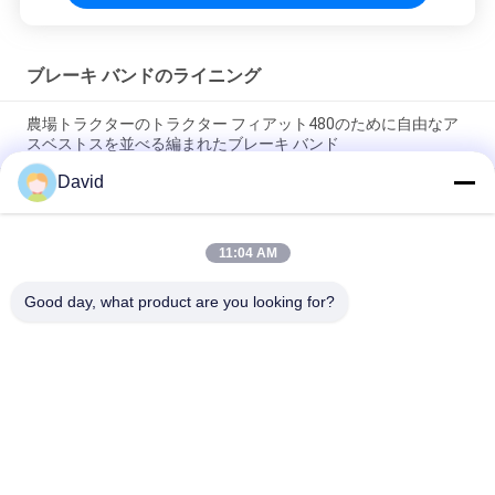
ブレーキ バンドのライニング
農場トラクターのトラクター フィアット480のために自由なア
スベストスを並べる編まれたブレーキ バンド
David
ブレーキ バンドのための形成されたブレーキ・ライニング ロー
ルを並べるゴム製基づいた適用範囲が広いブレーキ バンド
11:04 AM
ブレーキ バンドのための適用範囲が広い形成されたブレーキ・
ライニングを並べる形成されたブレーキ バンド
Good day, what product are you looking for?
人気カテゴリ
すべて
ブレーキ・ライニン
ブレーキ ロール ラ
グ ロール
イニング
編まれたブレーキ・
ブレーキ ブロック材