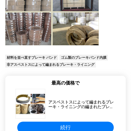
地
図
PRIVACY
POLICY
材料を並べ直すブレーキ バンド
ゴム製のブレーキバンド内膜
非アスベストスによって編まれるブレーキ・ライニング
最高の価格で
アスベストスによって編まれるブレ
ーキ・ライニングの編まれたブレー
キ バンドのライニングを非並べるゴ
ム製基づいたブレーキ バンド
続行