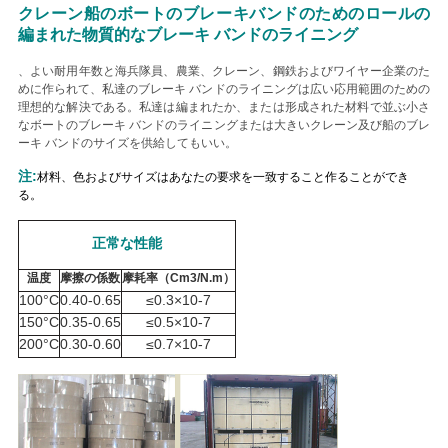
クレーン船のボートのブレーキバンドのためのロールの
い
編まれた物質的なブレーキ バンドのライニング
、よい耐用年数と海兵隊員、農業、クレーン、鋼鉄およびワイヤー企業のた
めに作られて、私達のブレーキ バンドのライニングは広い応用範囲のための
引
理想的な解決である。私達は編まれたか、または形成された材料で並ぶ小さ
なボートのブレーキ バンドのライニングまたは大きいクレーン及び船のブレ
用
ーキ バンドのサイズを供給してもいい。
を
注:
材料、色およびサイズはあなたの要求を一致すること作ることができ
る。
要
正常な性能
求
温度
摩擦の係数
摩耗率（Cm3/N.m）
し
100
°C
0.40-0.65
≤0.3×10-7
150
°C
0.35-0.65
≤0.5×10-7
な
200
°C
0.30-0.60
≤0.7×10-7
さ
い