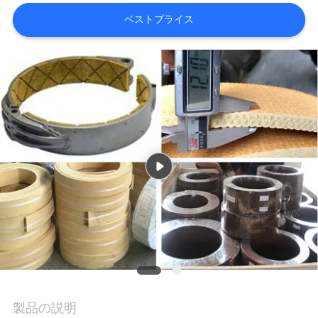
質
ベストプライス
管
理
私
達
に
連
絡
し
な
製品の説明
さ