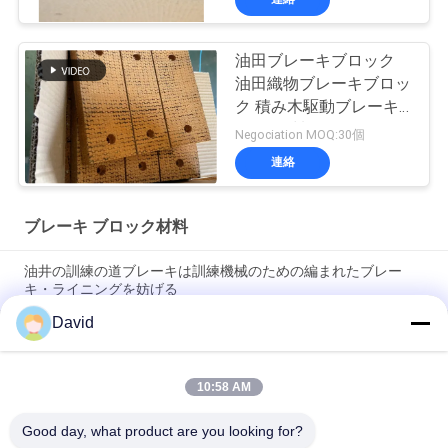
油田ブレーキブロック
油田織物ブレーキブロッ
ク 積み木駆動ブレーキ
リグ用材料
Negociation MOQ:30個
連絡
ブレーキ ブロック材料
油井の訓練の道ブレーキは訓練機械のための編まれたブレー
キ・ライニングを妨げる
David
アスベストのない織物ブレーキ内膜 織物ブレーキブロック 織物
ブレーキパッド 石油井戸掘削用
10:58 AM
掘削機 油井掘削リグ用 織物ブレーキ内膜 樹脂ブレーキブロッ
ク
Good day, what product are you looking for?