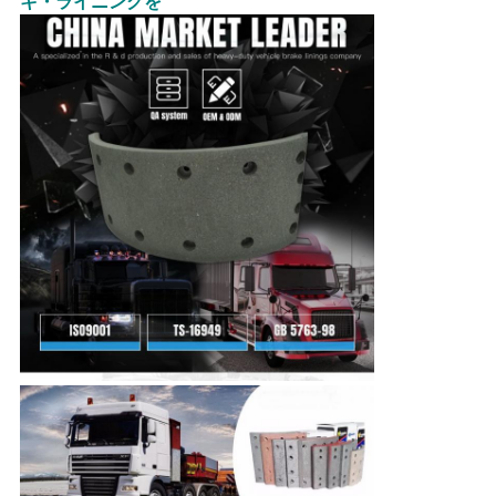
キ・ライニングを
い
引
用
を
要
求
し
な
さ
い