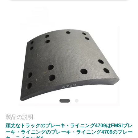
質
管
理
私
達
に
連
絡
し
製品の説明
な
頑丈なトラックのブレーキ・ライニング4709はFMSIブレ
ーキ・ライニングのブレーキ・ライニング4709のブレー
さ