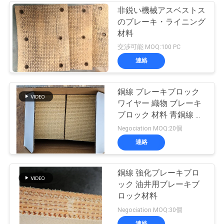
非鋭い機械アスベストス
のブレーキ・ライニング
材料
交渉可能 MOQ:100 PC
連絡
銅線 ブレーキブロック
ワイヤー 織物 ブレーキ
ブロック 材料 青銅線 強
化
Negociation MOQ:20個
連絡
銅線 強化ブレーキブロ
ック 油井用ブレーキブ
ロック材料
Negociation MOQ:30個
連絡