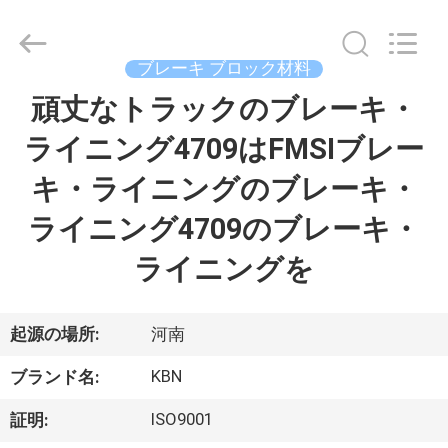
supplier.
Copyright
©
2018
ブレーキ ブロック材料
-
2025
Zhengzhou
頑丈なトラックのブレーキ・
家
Kebona
Industry
Co.,
ライニング4709はFMSIブレー
Ltd.
All
プ
Rights
キ・ライニングのブレーキ・
Reserved.
ロ
ライニング4709のブレーキ・
ダ
ライニングを
ク
ト
起源の場所:
河南
KBN
ブランド名:
私
ISO9001
証明: