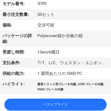
達
4709
モデル番号:
に
最小注文数量:
50セット
つ
価格:
交渉可能
い
パッケージの詳
Polywoven袋か合板の箱
て
細:
受渡し時間:
10work幾日
工
支払条件:
T/T、L/C、ウェスタン・ユニオン、
場
供給の能力:
1 週間あたりの 5000 PC
旅
,
,
ハイライト:
行
重荷トラック用ブレーキ内膜
4709 ブレーキ内膜
FMSI ブレーキ内膜
品
ベストプライス