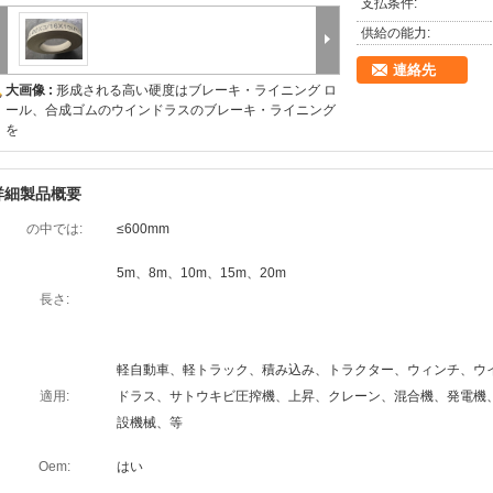
支払条件:
供給の能力:
連絡先
大画像 :
形成される高い硬度はブレーキ・ライニング ロ
ール、合成ゴムのウインドラスのブレーキ・ライニング
を
詳細製品概要
の中では:
≤600mm
5m、8m、10m、15m、20m
長さ:
軽自動車、軽トラック、積み込み、トラクター、ウィンチ、ウ
適用:
ドラス、サトウキビ圧搾機、上昇、クレーン、混合機、発電機
設機械、等
Oem:
はい