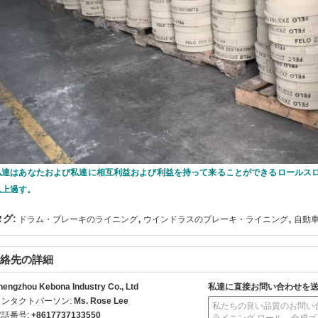
私達はあなたおよび私達に相互利益および利益を持って来ることができるロールスロ
以上過す。
,
,
タグ:
ドラム・ブレーキのライニング
ウインドラスのブレーキ・ライニング
自動
絡先の詳細
hengzhou Kebona Industry Co., Ltd
私達に直接お問い合わせを
コンタクトパーソン:
Ms. Rose Lee
電話番号:
+8617737133550