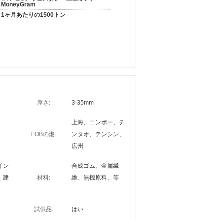
MoneyGram
1ヶ月あたりの1500トン
厚さ:
3-35mm
上海、ニンポー、チ
FOBの港:
ンタオ、テンシン、
広州
イン
合成ゴム、金属繊
、建
材料:
維、無機原料、等
試供品:
はい