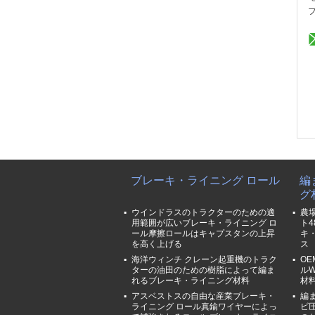
ブレーキ・ライニング ロール
編
グ
ウインドラスのトラクターのための適
農
用範囲が広いブレーキ・ライニング ロ
ト
ール摩擦ロールはキャプスタンの上昇
キ
を高く上げる
ス
海洋ウィンチ クレーン起重機のトラク
O
ターの油田のための樹脂によって編ま
ルW
れるブレーキ・ライニング材料
材
アスベストスの自由な産業ブレーキ・
編
ライニング ロール真鍮ワイヤーによっ
ビ