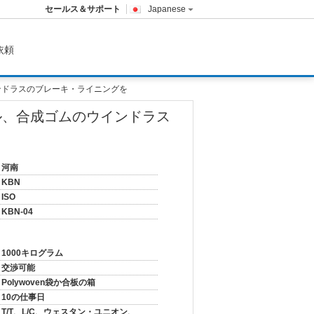
セールス＆サポート
Japanese
依頼
ンドラスのブレーキ・ライニングを
ル、合成ゴムのウインドラス
河南
KBN
ISO
KBN-04
1000キログラム
交渉可能
Polywoven袋か合板の箱
10の仕事日
T/T、L/C、ウェスタン・ユニオン、