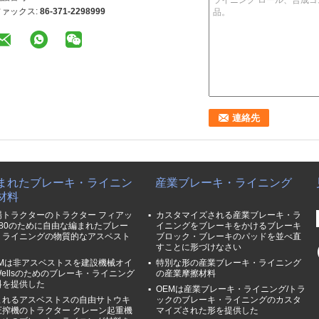
ファックス:
86-371-2298999
まれたブレーキ・ライニン
産業ブレーキ・ライニング
材料
場トラクターのトラクター フィアッ
カスタマイズされる産業ブレーキ・ラ
480のために自由な編まれたブレー
イニングをブレーキをかけるブレーキ
・ライニングの物質的なアスベスト
ブロック・ブレーキのパッドを並べ直
すことに形づけなさい
EMは非アスベストスを建設機械オイ
特別な形の産業ブレーキ・ライニング
ellsのためのブレーキ・ライニング
の産業摩擦材料
料を提供した
OEMは産業ブレーキ・ライニング/トラ
まれるアスベストスの自由サトウキ
ックのブレーキ・ライニングのカスタ
圧搾機のトラクター クレーン起重機
マイズされた形を提供した