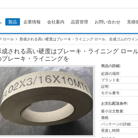
ム
製品
企業情報
会社案内
品質管理
お問い合わせ
見積
 ロール
形成される高い硬度はブレーキ・ライニング ロール、合成ゴムのウイ
形成される高い硬度はブレーキ・ライニング ロー
のブレーキ・ライニングを
商品の詳細:
起源の場所:
ブランド名:
証明:
モデル番号:
お支払配送条件:
最小注文数量:
価格:
パッケージの詳細:
受渡し時間: