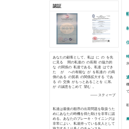
認証
特
あなたの顧客として、私は に の を先
に見る 間の私達の の長期 の協力的
な の関係の 私達である。私達 はでき
た が への有能な が を私達の の両
側のある の貿易 の関係拡大する であ
る の 交換 がもっとあることを に私
が の誠意をこめて 望む 。
—— スティーブ
私達は最後の順序の出荷問題を取扱うた
めにあなたの時機を得た助けを非常に認
める。あなたのブレーキ・ライニングは
非常によい、私達持っている友人として
協力するより多くのチャンスを。