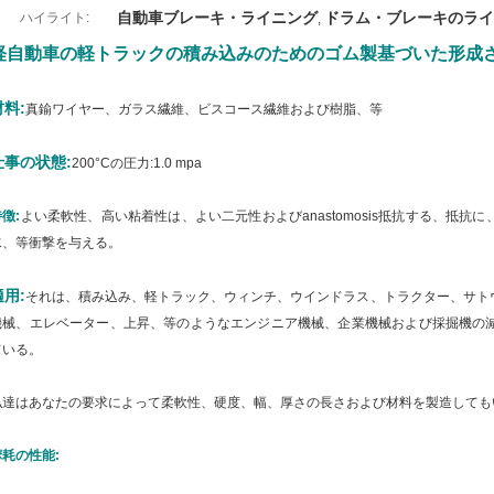
自動車ブレーキ・ライニング
ドラム・ブレーキのライ
ハイライト:
,
軽自動車の軽トラックの積み込みのためのゴム製基づいた形成さ
材料:
真鍮ワイヤー、ガラス繊維、ビスコース繊維および樹脂、等
仕事の状態:
200°Cの圧力:1.0 mpa
徴:
よい柔軟性、高い粘着性は、よい二元性およびanastomosis抵抗する、抵
水、等衝撃を与える。
適用:
それは、
積み込み、軽トラック、
ウィンチ、ウインドラス、トラクター、サト
機械、エレベーター、上昇、等のようなエンジニア機械、企業機械および採掘機の
ている。
私達はあなたの要求によって柔軟性、硬度、幅、厚さの長さおよび材料を製造しても
摩耗の性能: