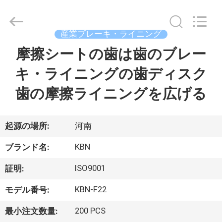
supplier.
Copyright
©
2018
産業ブレーキ・ライニング
-
2025
Zhengzhou
摩擦シートの歯は歯のブレー
家
Kebona
Industry
Co.,
キ・ライニングの歯ディスク
Ltd.
All
プ
Rights
歯の摩擦ライニングを広げる
Reserved.
ロ
ダ
起源の場所:
河南
ク
KBN
ブランド名:
ト
ISO9001
証明:
KBN-F22
モデル番号:
私
200 PCS
最小注文数量: