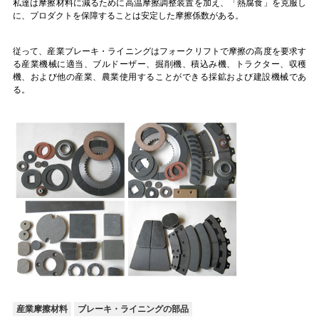
私達は摩擦材料に減るために高温摩擦調整装置を加え、「熱腐食」を克服し
に、プロダクトを保障することは安定した摩擦係数がある。
い
従って、産業ブレーキ・ライニングはフォークリフトで摩擦の高度を要求す
る産業機械に適当、ブルドーザー、掘削機、積込み機、トラクター、収穫
引
機、および他の産業、農業使用することができる採鉱および建設機械であ
る。
用
を
要
求
し
な
さ
い
産業摩擦材料
ブレーキ・ライニングの部品