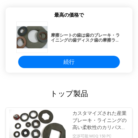
地
最高の価格で
図
摩擦シートの歯は歯のブレーキ・ラ
イニングの歯ディスク歯の摩擦ライ
PRIVACY
ニングを広げる
POLICY
続行
トップ製品
カスタマイズされた産業
ブレーキ・ライニングの
高い柔軟性のカリパス
ブレーキ ブロック
交渉可能 MOQ:150 PC