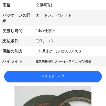
達
価格:
交渉可能
に
パッケージの詳
カートン、パレット
つ
細:
い
受渡し時間:
14の仕事日
て
支払条件:
T/T、L/C
供給の能力:
1ヶ月あたりの25000 PCS
工
,
ハイライト:
場
産業摩擦材料
ブレーキ・ライニングの部品
旅
ベストプライス
行
品