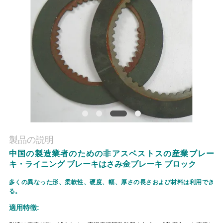
質
管
理
私
達
に
連
製品の説明
中国の製造業者のための非アスベストスの産業ブレー
絡
キ・ライニング ブレーキはさみ金ブレーキ ブロック
し
多くの異なった形、柔軟性、硬度、幅、厚さの長さおよび材料は利用でき
る。
な
適用特徴:
さ