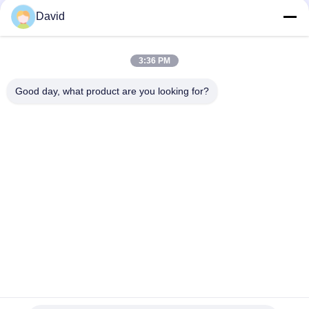
厚さ3mmのアスベストスの自由な摩擦材料
David
力出版物機械オイル抵抗の産業ブレーキ・ライニング
3:36 PM
ウインドラスのトラクターのための適用範囲が広い産業摩擦材
料はクレーン起重機を持ち上げる
Good day, what product are you looking for?
人気カテゴリ
すべて
ブレーキ・ライニン
ブレーキ ロール ラ
グ ロール
イニング
編まれたブレーキ・
ブレーキ ブロック材
ライニング ロール
料
編まれたブレーキ・
産業ブレーキ・ライ
ライニング材料
ニング
シール リングのガス
アスベストスの自由
ケット
なブレーキ・ライニ
ング