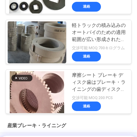
連絡
軽トラックの積み込みの
オートバイのための適用
範囲が広い形成された産
業ブレーキ・ライニング
交渉可能 MOQ:700キログラム
連絡
摩擦シート ブレーキ デ
ィスク歯はブレーキ・ラ
イニングの歯ディスク歯
の摩擦ライニングを
交渉可能 MOQ:200 PCS
連絡
産業ブレーキ・ライニング