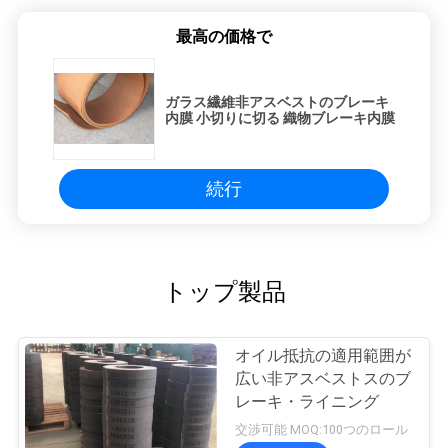
最高の価格で
ガラス繊維非アスベストのブレーキ
内膜 小切りに切る 織物ブレーキ内膜
続行
トップ製品
オイル抵抗の適用範囲が
広い非アスベストスのブ
レーキ・ライニング
交渉可能 MOQ:100つのロール