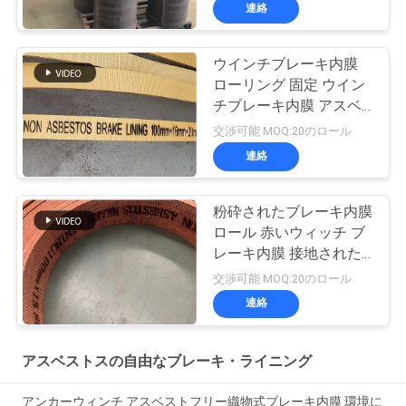
連絡
ウインチブレーキ内膜
ローリング 固定 ウイン
チブレーキ内膜 アスベ
スト以外の織物ブレーキ
交渉可能 MOQ:20のロール
内膜
連絡
粉砕されたブレーキ内膜
ロール 赤いウィッチ ブ
レーキ内膜 接地された
織物ブレーキ内膜
交渉可能 MOQ:20のロール
連絡
アスベストスの自由なブレーキ・ライニング
アンカーウィンチ アスベストフリー織物式ブレーキ内膜 環境に