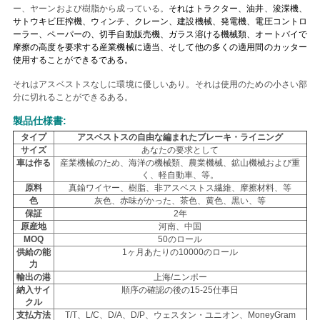
ー、ヤーンおよび樹脂から成っている。
それはトラクター、油井、浚渫機、
い
サトウキビ圧搾機、ウィンチ、クレーン、建設機械、発電機、電圧コントロ
ーラー、ペーパーの、切手自動販売機、ガラス溶ける機械類、オートバイで
摩擦の高度を要求する産業機械に適当、そして他の多くの適用間のカッター
使用することができるである。
引
それはアスベストスなしに環境に優しいあり。それは使用のための小さい部
用
分に切れることができるある。
製品仕様書:
を
タイプ
アスベストスの自由な編まれたブレーキ・ライニング
サイズ
あなたの要求として
要
車は作る
産業機械のため、海洋の機械類、農業機械、鉱山機械および重
く、軽自動車、等。
求
原料
真鍮ワイヤー、樹脂、非アスベストス繊維、摩擦材料、等
色
灰色、赤味がかった、茶色、黄色、黒い、等
し
保証
2年
原産地
河南、中国
な
MOQ
50のロール
供給の能
1ヶ月あたりの10000のロール
力
さ
輸出の港
上海/ニンポー
納入サイ
順序の確認の後の15-25仕事日
い
クル
支払方法
T/T、L/C、D/A、D/P、ウェスタン・ユニオン、MoneyGram