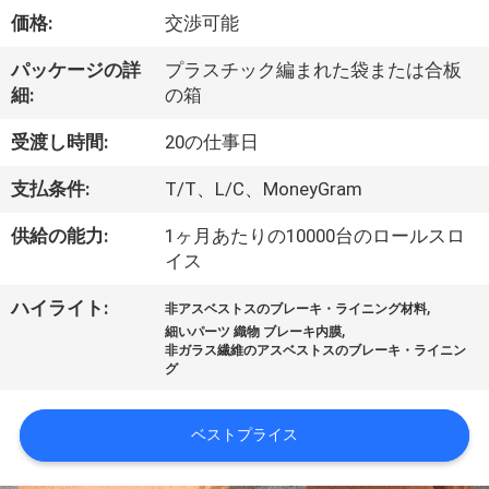
達
価格:
交渉可能
に
パッケージの詳
プラスチック編まれた袋または合板
つ
細:
の箱
い
受渡し時間:
20の仕事日
て
支払条件:
T/T、L/C、MoneyGram
供給の能力:
1ヶ月あたりの10000台のロールスロ
工
イス
場
,
ハイライト:
非アスベストスのブレーキ・ライニング材料
,
旅
細いパーツ 織物 ブレーキ内膜
非ガラス繊維のアスベストスのブレーキ・ライニン
グ
行
ベストプライス
品