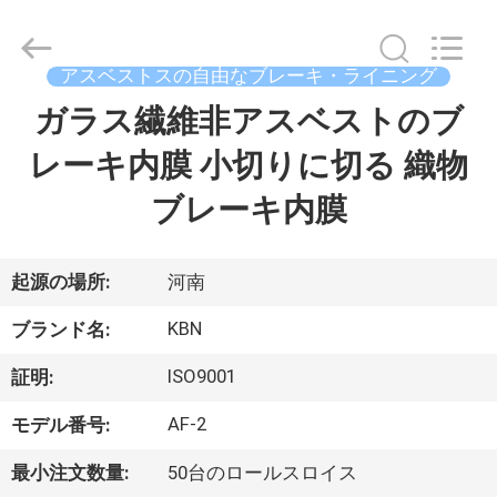
supplier.
Copyright
©
2018
アスベストスの自由なブレーキ・ライニング
-
2025
Zhengzhou
ガラス繊維非アスベストのブ
家
Kebona
Industry
Co.,
レーキ内膜 小切りに切る 織物
Ltd.
All
プ
Rights
ブレーキ内膜
Reserved.
ロ
ダ
起源の場所:
河南
ク
KBN
ブランド名:
ト
ISO9001
証明:
AF-2
モデル番号:
私
最小注文数量:
50台のロールスロイス