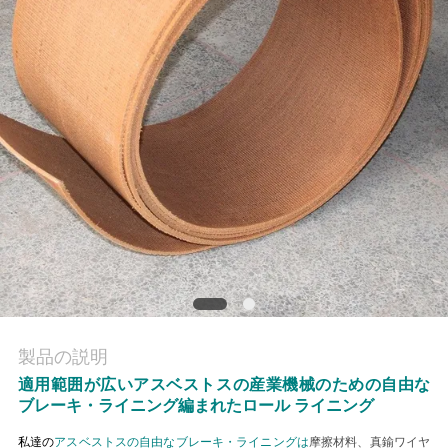
質
管
理
私
達
に
連
絡
し
製品の説明
適用範囲が広いアスベストスの産業機械のための自由な
な
ブレーキ・ライニング編まれたロール ライニング
さ
私達の
アスベストスの自由なブレーキ・ライニングは
摩擦材料、真鍮ワイヤ