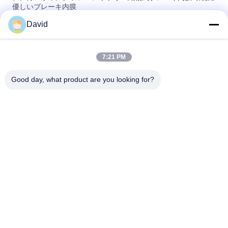
優しいブレーキ内膜
David
ウインドラス 砂糖工場 アスベスト 建設機械のためのフリーブ
レーキ内膜
7:21 PM
柔軟な産業摩擦材料 アスベスト フリーブレーキ内膜ロール 鋳
造
Good day, what product are you looking for?
人気カテゴリ
すべて
ブレーキ・ライニン
ブレーキ ロール ラ
グ ロール
イニング
編まれたブレーキ・
ブレーキ ブロック材
ライニング ロール
料
編まれたブレーキ・
産業ブレーキ・ライ
ライニング材料
ニング
シール リングのガス
アスベストスの自由