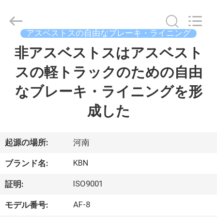
supplier.
Copyright
©
2018
アスベストスの自由なブレーキ・ライニング
-
2025
Zhengzhou
非アスベストスはアスベスト
家
Kebona
Industry
Co.,
スの軽トラックのための自由
Ltd.
All
プ
Rights
なブレーキ・ライニングを形
Reserved.
ロ
成した
ダ
ク
起源の場所:
河南
ト
KBN
ブランド名:
ISO9001
証明:
私
AF-8
モデル番号: