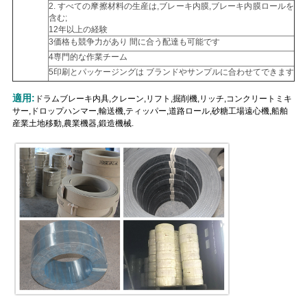
2. すべての摩擦材料の生産は,ブレーキ内膜,ブレーキ内膜ロールを
含む;
地
12年以上の経験
3価格も競争力があり 間に合う配達も可能です
図
4専門的な作業チーム
5印刷とパッケージングは ブランドやサンプルに合わせてできます
適用:
PRIVACY
ドラムブレーキ内具,クレーン,リフト,掘削機,リッチ,コンクリートミキ
サー,ドロップハンマー,輸送機,ティッパー,道路ロール,砂糖工場遠心機,船舶
POLICY
産業土地移動,農業機器,鍛造機械.