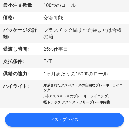
達
最小注文数量:
100つのロール
に
価格:
交渉可能
つ
パッケージの詳
プラスチック編まれた袋または合板
い
細:
の箱
て
受渡し時間:
25の仕事日
T/T
支払条件:
工
供給の能力:
1ヶ月あたりの15000のロール
場
ハイライト:
形成されたアスベストスの自由なブレーキ・ライニ
旅
ング
,
,
非アスベストスのブレーキ・ライニング
行
軽トラック アスベストフリーブレーキ内膜
品
ベストプライス