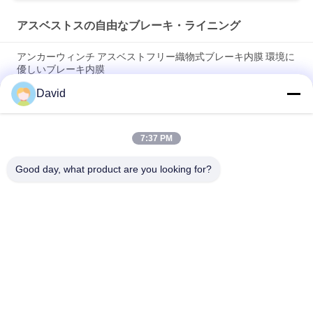
アスベストスの自由なブレーキ・ライニング
アンカーウィンチ アスベストフリー織物式ブレーキ内膜 環境に
優しいブレーキ内膜
David
ウインドラス 砂糖工場 アスベスト 建設機械のためのフリーブ
レーキ内膜
7:37 PM
柔軟な産業摩擦材料 アスベスト フリーブレーキ内膜ロール 鋳
造
Good day, what product are you looking for?
人気カテゴリ
すべて
ブレーキ・ライニン
ブレーキ ロール ラ
グ ロール
イニング
編まれたブレーキ・
ブレーキ ブロック材
ライニング ロール
料