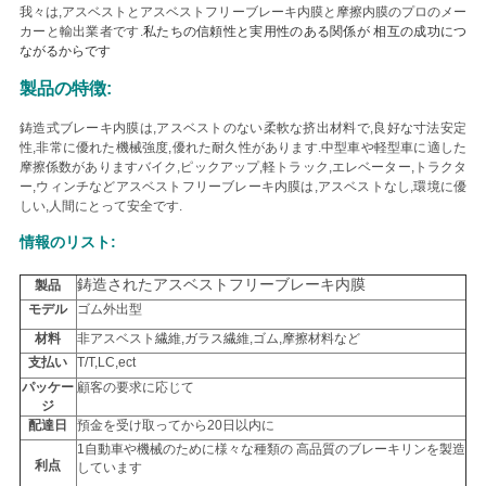
我々は,アスベストとアスベストフリーブレーキ内膜と摩擦内膜のプロのメー
い
カーと輸出業者です.
私たちの
信頼性と実用性のある関係が 相互の成功につ
ながるからです
製品の特徴:
引
鋳造式ブレーキ内膜は,アスベストのない柔軟な挤出材料で,良好な寸法安定
用
性,非常に優れた機械強度,優れた耐久性があります.中型車や軽型車に適した
摩擦係数がありますバイク,ピックアップ,軽トラック,エレベーター,トラクタ
ー,ウィンチなど
アスベストフリーブレーキ内膜は,アスベストなし,環境に優
を
しい,人間にとって安全です.
要
情報のリスト:
求
鋳造されたアスベストフリーブレーキ内膜
製品
モデル
ゴム外出型
し
材料
非アスベスト繊維,ガラス繊維,ゴム,摩擦材料など
な
支払い
T/T,LC,ect
パッケー
顧客の要求に応じて
さ
ジ
配達日
預金を受け取ってから20日以内に
い
1自動車や機械のために様々な種類の 高品質のブレーキリンを製造
利点
しています