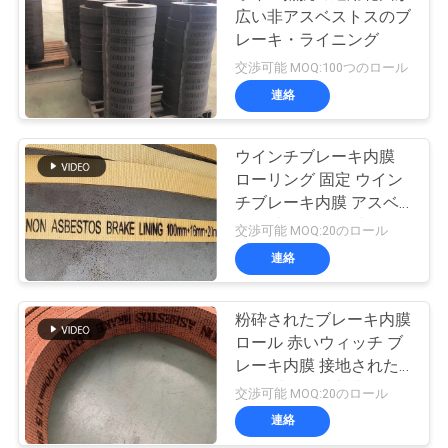
広い非アスベストスのブ
レーキ・ライニング
交渉可能 MOQ:100つのロール
連絡
ウインチブレーキ内膜
ローリング 固定 ウイン
チブレーキ内膜 アスベ
スト以外の織物ブレーキ
交渉可能 MOQ:20のロール
内膜
連絡
粉砕されたブレーキ内膜
ロール 赤いウィッチ ブ
レーキ内膜 接地された
織物ブレーキ内膜
交渉可能 MOQ:20のロール
連絡