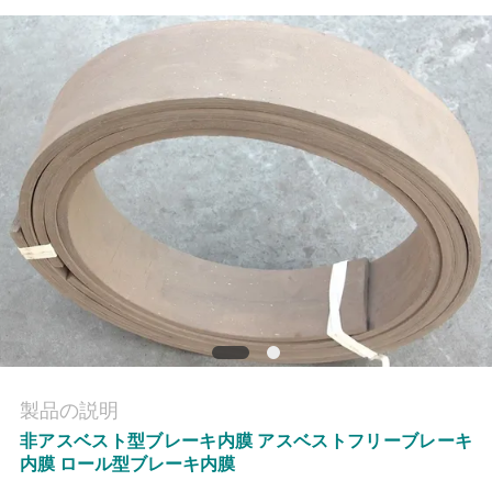
質
管
理
私
達
に
連
絡
し
製品の説明
な
非アスベスト型ブレーキ内膜 アスベストフリーブレーキ
内膜 ロール型ブレーキ内膜
さ