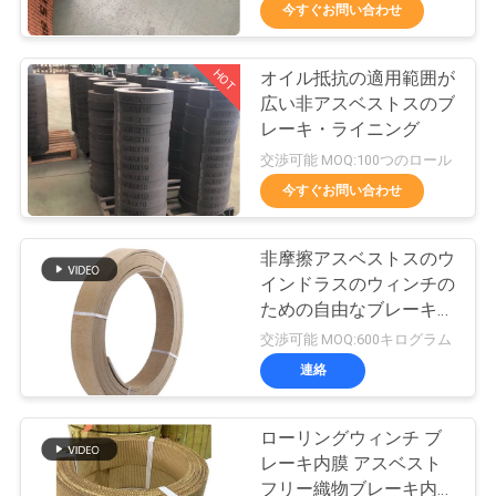
達
今すぐお問い合わせ
に
HOT
オイル抵抗の適用範囲が
つ
25
広い非アスベストスのブ
い
編まれたブレー
レーキ・ライニング
交渉可能 MOQ:100つのロール
て
キ・ライニング ロ
今すぐお問い合わせ
ール
工
非摩擦アスベストスのウ
インドラスのウィンチの
場
ための自由なブレーキ・
34
旅
ライニングの物質的なカ
交渉可能 MOQ:600キログラム
スタマイズされた長さ
ブレーキ ブロック
連絡
行
材料
ローリングウィンチ ブ
品
レーキ内膜 アスベスト
フリー織物ブレーキ内膜