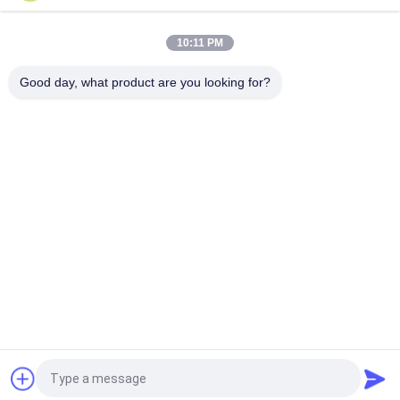
8
地
10:11 PM
図
摩擦物質的なシート
Good day, what product are you looking for?
人気カテゴリ
すべて
PRIVACY
POLICY
ブレーキ・ライニン
ブレーキ ロール ラ
グ ロール
イニング
11
編まれたブレーキ・
ブレーキ ブロック材
ライニング ロール
料
ブレーキ バンドの
編まれたブレーキ・
産業ブレーキ・ライ
ライニング
ライニング材料
ニング
シール リングのガス
アスベストスの自由
ケット
なブレーキ・ライニ
ング
見積依頼