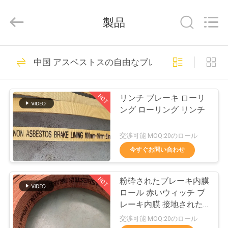
supplier.
Copyright
©
製品
2018
-
2026
Zhengzhou
家
42
Kebona
Industry
中国 アスベストスの自由なブレーキ・ライニング
Co.,
ブレーキ・ライニ
Ltd.
All
プ
Rights
ング ロール
Reserved.
HOT
リンチ ブレーキ ローリ
ロ
ング ローリング リンチ
ダ
交渉可能 MOQ:20のロール
ク
今すぐお問い合わせ
23
ト
ブレーキ ロール ラ
HOT
粉砕されたブレーキ内膜
ロール 赤いウィッチ ブ
イニング
私
レーキ内膜 接地された
織物ブレーキ内膜
交渉可能 MOQ:20のロール