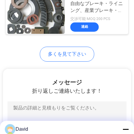
自由なブレーキ・ライニ
い
ング、産業ブレーキ・ラ
10
イニングを提供した
交渉可能 MOQ:200 PCS
シール リングのガ
連絡
引
スケット
用
を
多くを見て下さい
要
求
17
メッセージ
アスベストスの自
し
折り返しご連絡いたします！
な
由なブレーキ・ラ
さ
イニング
い
David