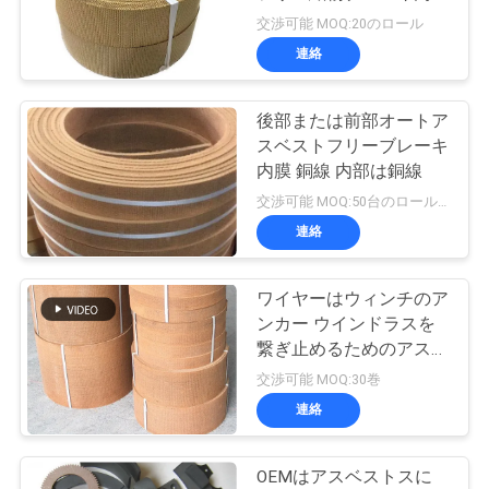
質
ウィンチブレーキ内膜
交渉可能 MOQ:20のロール
管
連絡
32
理
編まれたブレー
後部または前部オートア
スベストフリーブレーキ
キ・ライニング材
私
内膜 銅線 内部は銅線
交渉可能 MOQ:50台のロールスロイス
達
料
連絡
に
連
ワイヤーはウィンチのア
29
ンカー ウインドラスを
産業ブレーキ・ラ
絡
繋ぎ止めるためのアスベ
ストスによって編まれた
交渉可能 MOQ:30巻
し
イニング
ブレーキ・ライニングを
連絡
非補強した
な
さ
OEMはアスベストスに