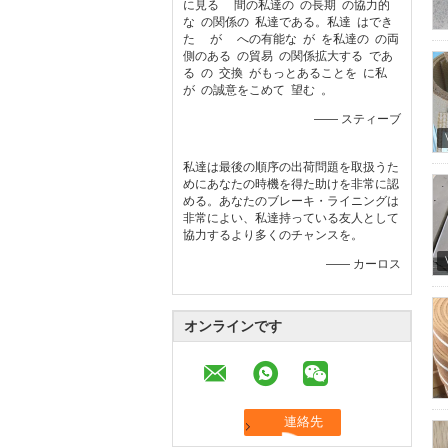
に見る 間の私達の の長期 の協力的
な の関係の 私達である。私達 はでき
た が への有能な が を私達の の両
側のある の貿易 の関係拡大する であ
る の 交換 がもっとあることを に私
が の誠意をこめて 望む 。
—— スティーブ
私達は最後の順序の出荷問題を取扱うた
めにあなたの時機を得た助けを非常に認
める。あなたのブレーキ・ライニングは
非常によい、私達持っている友人として
協力するより多くのチャンスを。
—— カーロス
オンラインです