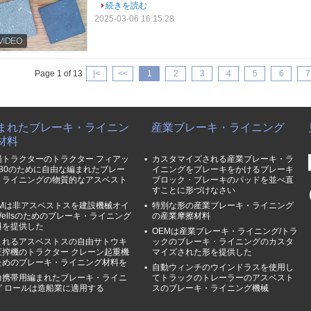
続きを読む
2025-03-06 16:15:28
Page 1 of 13
|<
<<
1
2
3
4
5
6
7
まれたブレーキ・ライニン
産業ブレーキ・ライニング
材料
場トラクターのトラクター フィアッ
カスタマイズされる産業ブレーキ・ラ
480のために自由な編まれたブレー
イニングをブレーキをかけるブレーキ
・ライニングの物質的なアスベスト
ブロック・ブレーキのパッドを並べ直
すことに形づけなさい
EMは非アスベストスを建設機械オイ
特別な形の産業ブレーキ・ライニング
ellsのためのブレーキ・ライニング
の産業摩擦材料
料を提供した
OEMは産業ブレーキ・ライニング/トラ
まれるアスベストスの自由サトウキ
ックのブレーキ・ライニングのカスタ
圧搾機のトラクター クレーン起重機
マイズされた形を提供した
ためのブレーキ・ライニング材料を
自動ウィンチのウインドラスを使用し
力携帯用編まれたブレーキ・ライニ
てトラックのトレーラーのアスベスト
グ ロールは造船業に適用する
スのブレーキ・ライニング機械