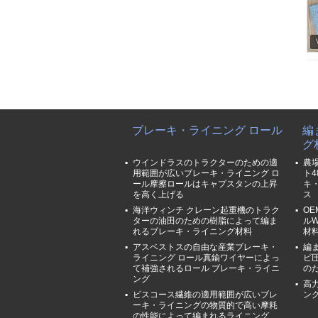
ブレーキ・ライニング ロール
編
グ
ウインドラスのトラクターのための適
農
用範囲が広いブレーキ・ライニング ロ
ト
ール摩擦ロールはキャプスタンの上昇
キ
を高く上げる
ス
海洋ウィンチ クレーン起重機のトラク
O
ターの油田のための樹脂によって編ま
ルW
れるブレーキ・ライニング材料
材
アスベストスの自由な産業ブレーキ・
編
ライニング ロール真鍮ワイヤーによっ
ビ
て補強されるロール ブレーキ・ライニ
の
ング
高
ビスコース繊維の適用範囲が広いブレ
ン
ーキ・ライニングの物質的で高い摩耗
の性能によって編まれるライニング