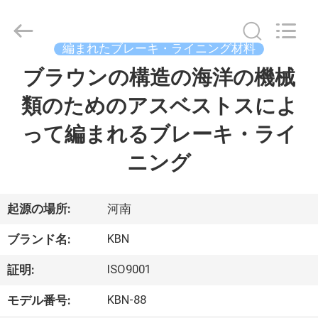
supplier.
Copyright
©
2018
編まれたブレーキ・ライニング材料
-
2025
Zhengzhou
ブラウンの構造の海洋の機械
家
Kebona
Industry
Co.,
類のためのアスベストスによ
Ltd.
All
プ
Rights
って編まれるブレーキ・ライ
Reserved.
ロ
ニング
ダ
ク
起源の場所:
河南
ト
KBN
ブランド名:
ISO9001
証明:
私
KBN-88
モデル番号: