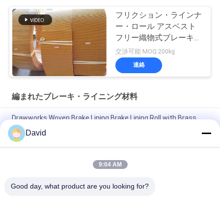
フリクション・ラインナ
ー・ロール アスベスト
フリー織物式ブレーキ・
ラインナー・ロール フ
交渉可能 MOQ:200kg
リクション・ロール
連絡
編まれたブレーキ・ライニング材料
Drawworks Woven Brake Lining Brake Lining Roll with Brass
Wire Inside for Windlass
David
係留ウィンチ織りブレーキライニング自動車ブレーキライニン
グ材料（真鍮入り）
9:04 AM
カスタマイズされた非アスベスト織物ブレーキ内膜材料
Good day, what product are you looking for?
人気カテゴリ
すべて