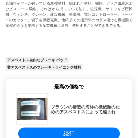
真鍮ワイヤー
が付いている摩擦材料、編まれた材料
、樹脂、ガラス繊維およ
い
びビスコース繊維
、それはから成っていて油井、浚渫機、サトウキビ圧搾
機、ウィンチ、クレーン、建設機械、発電機、電圧コントローラー、ペーパ
の
ーのカッター、切手自動販売機、他
多くの適用間のガラス溶ける機械類で
摩擦の高度を要求する産業機械に適当、使用することができるである。
引
用
を
アスベストス自由なブレーキ パッド
要
非アスベストスのブレーキ・ライニング材料
求
最高の価格で
し
な
ブラウンの構造の海洋の機械類のた
めのアスベストスによって編まれる
さ
ブレーキ・ライニング
い
続行