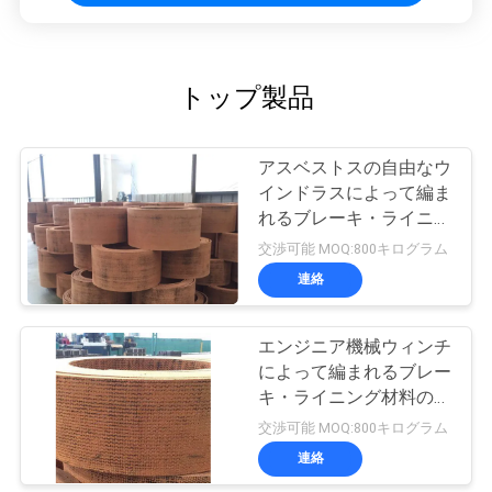
地
図
トップ製品
PRIVACY
アスベストスの自由なウ
インドラスによって編ま
POLICY
れるブレーキ・ライニン
グ ロール
交渉可能 MOQ:800キログラム
連絡
エンジニア機械ウィンチ
によって編まれるブレー
キ・ライニング材料のブ
レーキ バンドを並べる
交渉可能 MOQ:800キログラム
編まれたロール
連絡