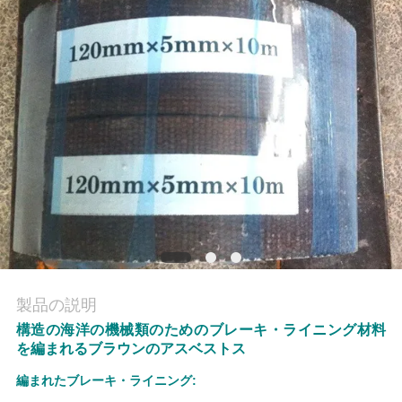
質
管
理
私
達
に
連
絡
製品の説明
し
構造の海洋の機械類のためのブレーキ・ライニング材料
を編まれるブラウンのアスベストス
な
編まれたブレーキ・ライニング:
さ