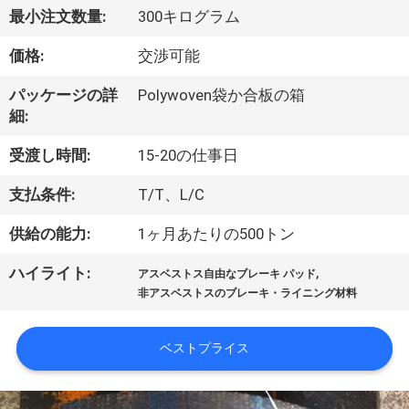
達
最小注文数量:
300キログラム
に
価格:
交渉可能
つ
パッケージの詳
Polywoven袋か合板の箱
い
細:
て
受渡し時間:
15-20の仕事日
支払条件:
T/T、L/C
工
供給の能力:
1ヶ月あたりの500トン
場
,
ハイライト:
旅
アスベストス自由なブレーキ パッド
非アスベストスのブレーキ・ライニング材料
行
ベストプライス
品