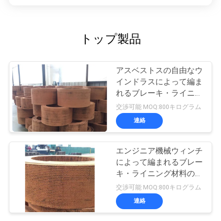
トップ製品
アスベストスの自由なウ
インドラスによって編ま
れるブレーキ・ライニン
グ ロール
交渉可能 MOQ:800キログラム
連絡
エンジニア機械ウィンチ
によって編まれるブレー
キ・ライニング材料のブ
レーキ バンドを並べる
交渉可能 MOQ:800キログラム
編まれたロール
連絡