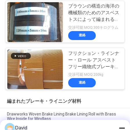
ブラウンの構造の海洋の
機械類のためのアスベス
トスによって編まれるブ
レーキ・ライニング
交渉可能 MOQ:300キログラム
連絡
フリクション・ラインナ
ー・ロール アスベスト
フリー織物式ブレーキ・
ラインナー・ロール フ
交渉可能 MOQ:200kg
リクション・ロール
連絡
編まれたブレーキ・ライニング材料
Drawworks Woven Brake Lining Brake Lining Roll with Brass
Wire Inside for Windlass
David