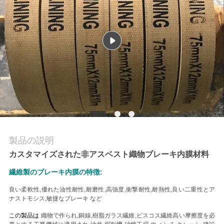
質
管
理
私
達
に
連
製品の説明
カスタマイズされた非アスベスト織物ブレーキ内膜材料
絡
繊維製のブレーキ内膜の特徴:
し
良い柔軟性,優れた油性耐性,耐磨性,高強度,衝撃耐性,耐熱性,良い二重性とア
な
ナストモシス,敏捷なブレーキ など
この製品は
織物で作られ,
銅線,樹脂ガラス繊維,ビスコス繊維
高い摩擦度を必
さ