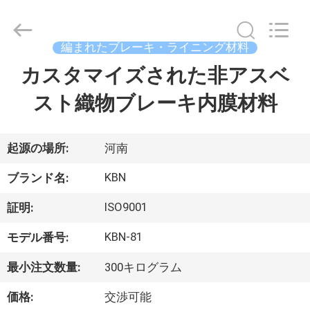
supplier.
Copyright
©
2018
編まれたブレーキ・ライニング材料
-
2025
Zhengzhou
カスタマイズされた非アスベ
家
Kebona
Industry
Co.,
スト織物ブレーキ内膜材料
Ltd.
All
プ
Rights
Reserved.
ロ
起源の場所:
河南
ダ
KBN
ブランド名:
ク
ISO9001
証明:
ト
KBN-81
モデル番号:
最小注文数量:
300キログラム
私
価格:
交渉可能