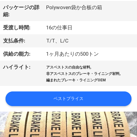
達
パッケージの詳
Polywoven袋か合板の箱
に
細:
つ
受渡し時間:
16の仕事日
い
支払条件:
T/T、L/C
て
供給の能力:
1ヶ月あたりの500トン
,
ハイライト:
工
アスベストスの自由な材料
,
非アスベストスのブレーキ・ライニング材料
場
編まれたブレーキ・ライニングOEM
旅
ベストプライス
行
品