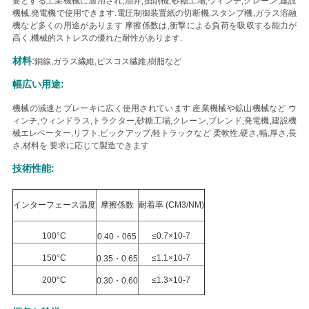
要とする工業機械に適用され,油井,掘削機,砂糖工場,ウィンチ,クレーン,建設
機械,発電機で使用できます.電圧制御装置紙の切断機,スタンプ機,ガラス溶融
い
機など多くの用途があります
摩擦係数は,衝撃による負荷を吸収する能力が
高く,機械的ストレスの優れた耐性があります.
材料:
銅線,ガラス繊維,ビスコス繊維,樹脂など
引
幅広い用途:
用
機械の減速とブレーキに広く使用されています 産業機械や鉱山機械など ウ
を
ィンチ,ウィンドラス,トラクター,砂糖工場,クレーン,ブレンド,発電機,建設機
械エレベーター,リフト,ピックアップ,軽トラックなど
柔軟性,硬さ,幅,厚さ,長
さ,材料を 要求に応じて製造できます
要
技術性能:
求
し
インターフェース温度
摩擦係数
耐着率 (CM3/NM)
な
100°C
≤0.7×10-7
0.40・065
さ
150°C
≤1.1×10-7
0.35・0.65
200°C
≤1.3×10-7
0.30・0.60
い