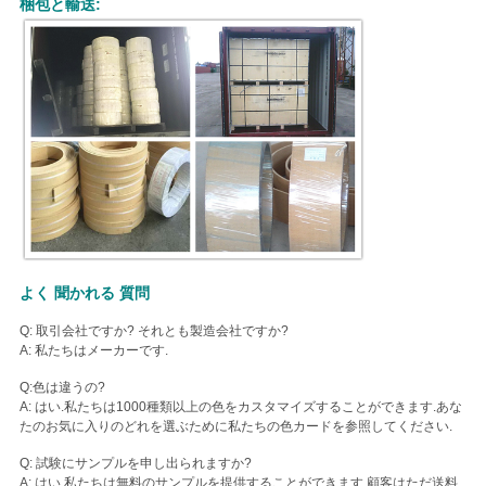
梱包と輸送:
地
図
PRIVACY
POLICY
よく 聞かれる 質問
Q: 取引会社ですか? それとも製造会社ですか?
A: 私たちはメーカーです.
Q:色は違うの?
A: はい.私たちは1000種類以上の色をカスタマイズすることができます.あな
たのお気に入りのどれを選ぶために私たちの色カードを参照してください.
Q: 試験にサンプルを申し出られますか?
A: はい,私たちは無料のサンプルを提供することができます,顧客はただ送料