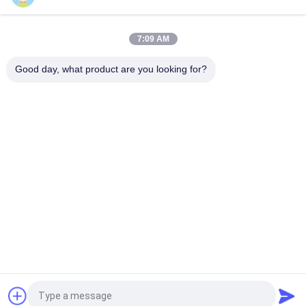
係留ウィンチ織りブレーキライニング自動車ブレーキライニン
グ材料（真鍮入り）
7:09 AM
農用トラクター 織物ブレーキ内膜 材料 OEM オーダーメイド厚
さ ブレーキ内膜
Good day, what product are you looking for?
人気カテゴリ
すべて
ブレーキ・ライニン
ブレーキ ロール ラ
グ ロール
イニング
編まれたブレーキ・
ブレーキ ブロック材
ライニング ロール
料
編まれたブレーキ・
産業ブレーキ・ライ
ライニング材料
ニング
シール リングのガス
アスベストスの自由
ケット
なブレーキ・ライニ
ング
見積依頼